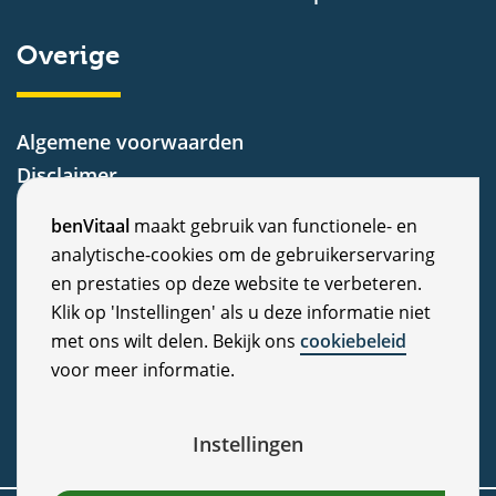
Overige
Algemene voorwaarden
Disclaimer
Privacy Statement
C
benVitaal
maakt gebruik van functionele- en
Cookiebeleid
analytische-cookies om de gebruikerservaring
o
Nieuws
en prestaties op deze website te verbeteren.
Vacatures
o
Klik op 'Instellingen' als u deze informatie niet
Veelgestelde vragen
met ons wilt delen. Bekijk ons
cookiebeleid
k
voor meer informatie.
Klachten
i
e
Instellingen
c