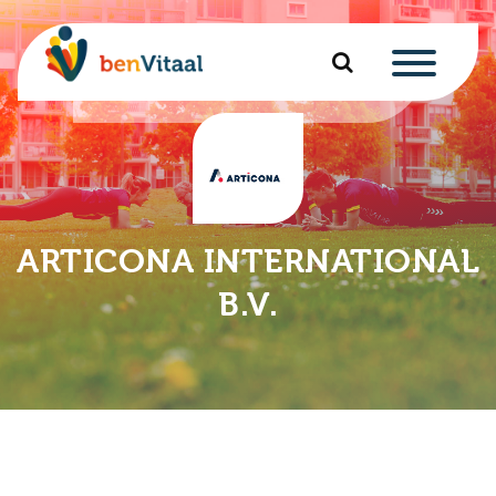
u
nu
nu
ARTICONA INTERNATIONAL
u
nu
B.V.
u
u
nu