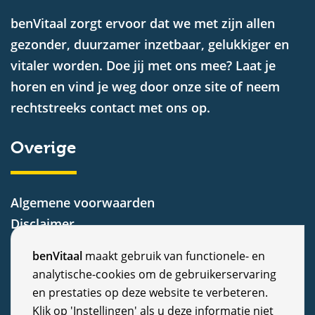
benVitaal zorgt ervoor dat we met zijn allen
gezonder, duurzamer inzetbaar, gelukkiger en
vitaler worden. Doe jij met ons mee? Laat je
horen en vind je weg door onze site of neem
rechtstreeks contact met ons op.
Overige
Algemene voorwaarden
Disclaimer
Privacy Statement
C
benVitaal
maakt gebruik van functionele- en
Cookiebeleid
analytische-cookies om de gebruikerservaring
o
Nieuws
en prestaties op deze website te verbeteren.
Vacatures
o
Klik op 'Instellingen' als u deze informatie niet