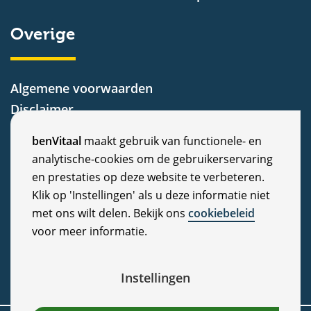
Overige
Algemene voorwaarden
Disclaimer
Privacy Statement
C
benVitaal
maakt gebruik van functionele- en
Cookiebeleid
analytische-cookies om de gebruikerservaring
o
Nieuws
en prestaties op deze website te verbeteren.
Vacatures
o
Klik op 'Instellingen' als u deze informatie niet
Veelgestelde vragen
met ons wilt delen. Bekijk ons
cookiebeleid
k
voor meer informatie.
Klachten
i
e
Instellingen
c