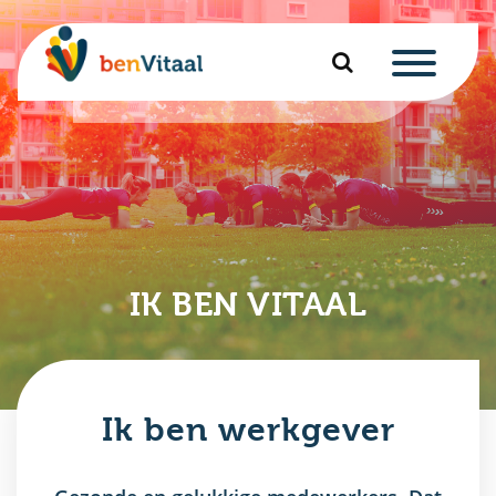
u
nu
nu
u
nu
IK BEN VITAAL
u
u
nu
Ik ben werkgever