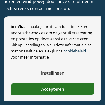
horen en vind je weg door onze site of neem
rechtstreeks contact met ons op.
Overige
C
benVitaal
maakt gebruik van functionele- en
analytische-cookies om de gebruikerservaring
o
en prestaties op deze website te verbeteren.
Algemene voorwaarden
o
Klik op 'Instellingen' als u deze informatie niet
Disclaimer
met ons wilt delen. Bekijk ons
cookiebeleid
Privacy Statement
k
voor meer informatie.
Cookiebeleid
i
Nieuws
e
Instellingen
Vacatures
c
Veelgestelde vragen
Accepteren
Klachten
o
n