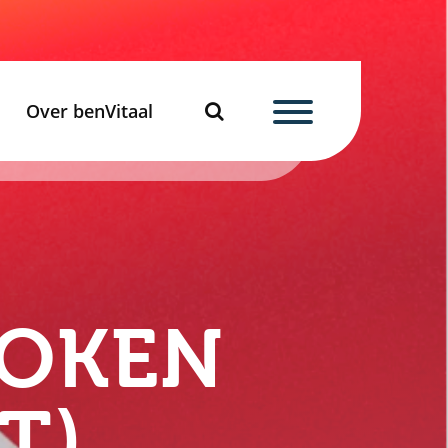
Over benVitaal
ROKEN
T)