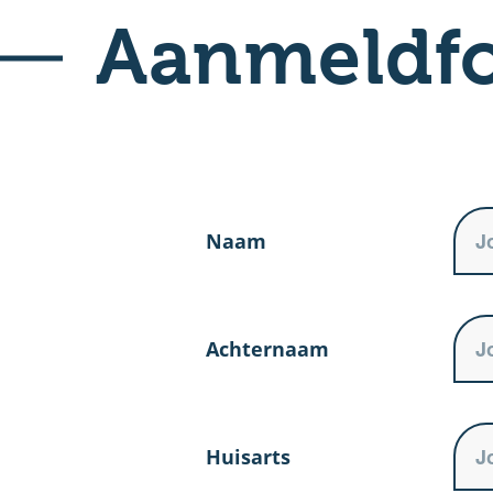
Aanmeldfo
Naam
Achternaam
Huisarts