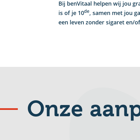
Bij benVitaal helpen wij jou g
de
is of je 10
, samen met jou g
een leven zonder sigaret en/of
Onze aan