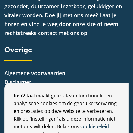
gezonder, duurzamer inzetbaar, gelukkiger en
vitaler worden. Doe jij met ons mee? Laat je
horen en vind je weg door onze site of neem
rechtstreeks contact met ons op.
Overige
Algemene voorwaarden
Disclaimer
Privacy Statement
C
benVitaal
maakt gebruik van functionele- en
Cookiebeleid
analytische-cookies om de gebruikerservaring
o
Nieuws
en prestaties op deze website te verbeteren.
Vacatures
o
Klik op 'Instellingen' als u deze informatie niet
Veelgestelde vragen
met ons wilt delen. Bekijk ons
cookiebeleid
k