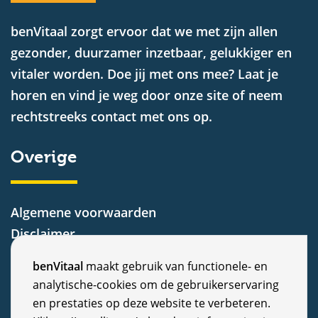
benVitaal zorgt ervoor dat we met zijn allen
gezonder, duurzamer inzetbaar, gelukkiger en
vitaler worden. Doe jij met ons mee? Laat je
horen en vind je weg door onze site of neem
rechtstreeks contact met ons op.
Overige
Algemene voorwaarden
Disclaimer
Privacy Statement
C
benVitaal
maakt gebruik van functionele- en
Cookiebeleid
analytische-cookies om de gebruikerservaring
o
Nieuws
en prestaties op deze website te verbeteren.