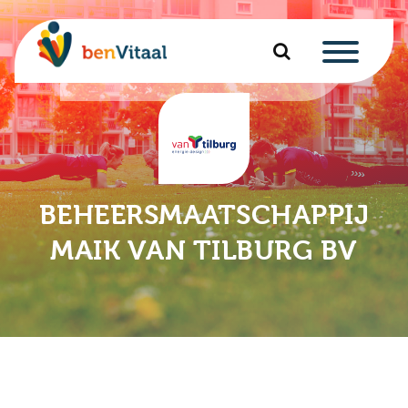
u
nu
nu
BEHEERSMAATSCHAPPIJ
u
nu
MAIK VAN TILBURG BV
u
u
nu