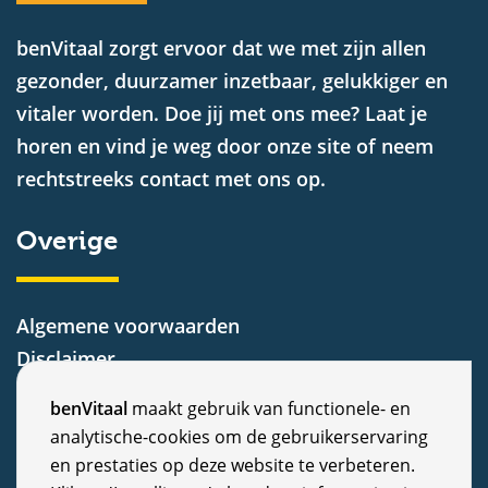
benVitaal zorgt ervoor dat we met zijn allen
gezonder, duurzamer inzetbaar, gelukkiger en
vitaler worden. Doe jij met ons mee? Laat je
horen en vind je weg door onze site of neem
rechtstreeks contact met ons op.
Overige
Algemene voorwaarden
Disclaimer
Privacy Statement
C
benVitaal
maakt gebruik van functionele- en
Cookiebeleid
analytische-cookies om de gebruikerservaring
o
Nieuws
en prestaties op deze website te verbeteren.