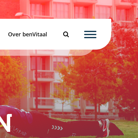
Over benVitaal
N