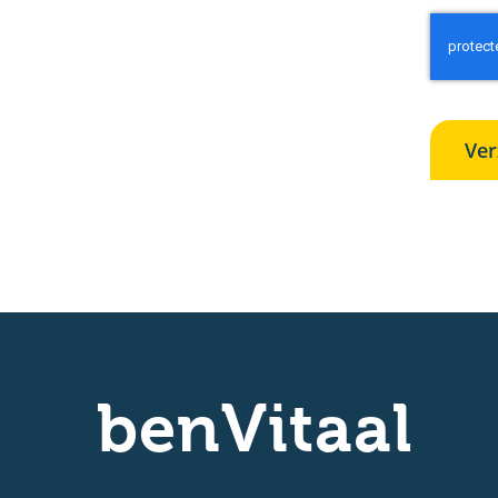
Ve
benVitaal