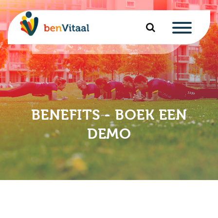
u
nu
nu
BENEFITS - BOEK EEN
u
nu
DEMO
u
u
nu