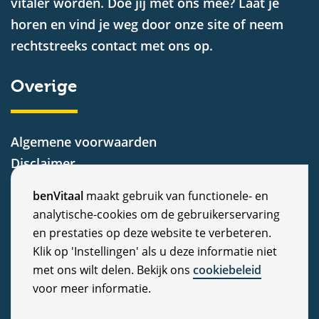
vitaler worden. Doe jij met ons mee? Laat je
horen en vind je weg door onze site of neem
rechtstreeks contact met ons op.
Overige
Algemene voorwaarden
Disclaimer
Privacy Statement
C
benVitaal
maakt gebruik van functionele- en
Cookiebeleid
analytische-cookies om de gebruikerservaring
o
Nieuws
en prestaties op deze website te verbeteren.
Vacatures
o
Klik op 'Instellingen' als u deze informatie niet
Veelgestelde vragen
met ons wilt delen. Bekijk ons
cookiebeleid
k
voor meer informatie.
Klachten
i