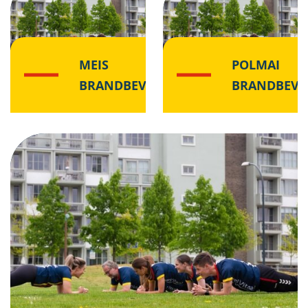
MEIS
POLMAI
BRANDBEVEILIGING
BRANDBEVEI
Klik hier
Klik hier