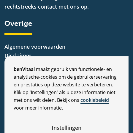
rechtstreeks contact met ons op.
Overige
Algemene voorwaarden
Disclaimer
Privacy Statement
C
benVitaal
maakt gebruik van functionele- en
Cookiebeleid
analytische-cookies om de gebruikerservaring
o
Nieuws
en prestaties op deze website te verbeteren.
Vacatures
o
Klik op 'Instellingen' als u deze informatie niet
Veelgestelde vragen
met ons wilt delen. Bekijk ons
cookiebeleid
k
voor meer informatie.
Klachten
i
e
Instellingen