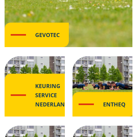
GEVOTEC
Klik hier
KEURING
SERVICE
NEDERLAND
ENTHEQ
Klik hier
Klik hier