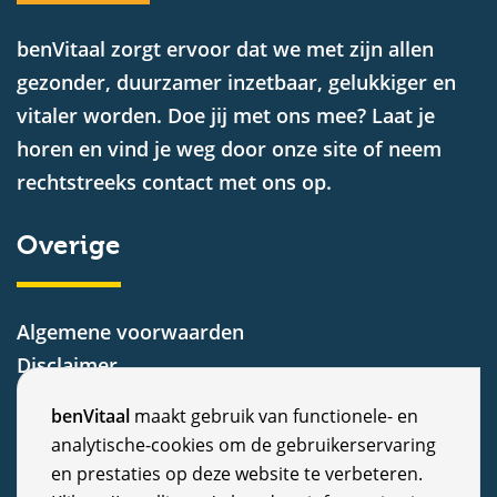
benVitaal zorgt ervoor dat we met zijn allen
gezonder, duurzamer inzetbaar, gelukkiger en
vitaler worden. Doe jij met ons mee? Laat je
horen en vind je weg door onze site of neem
rechtstreeks contact met ons op.
Overige
Algemene voorwaarden
Disclaimer
Privacy Statement
C
benVitaal
maakt gebruik van functionele- en
Cookiebeleid
analytische-cookies om de gebruikerservaring
o
Nieuws
en prestaties op deze website te verbeteren.