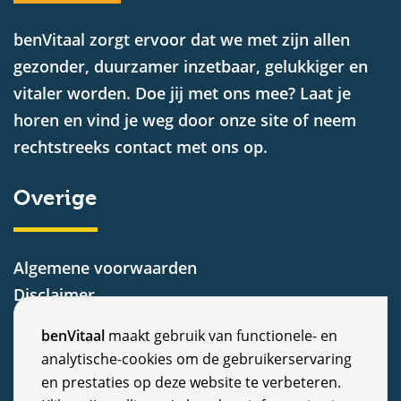
benVitaal zorgt ervoor dat we met zijn allen
gezonder, duurzamer inzetbaar, gelukkiger en
vitaler worden. Doe jij met ons mee? Laat je
horen en vind je weg door onze site of neem
rechtstreeks contact met ons op.
Overige
Algemene voorwaarden
Disclaimer
Privacy Statement
C
benVitaal
maakt gebruik van functionele- en
Cookiebeleid
analytische-cookies om de gebruikerservaring
o
Nieuws
en prestaties op deze website te verbeteren.