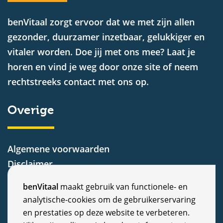
benVitaal zorgt ervoor dat we met zijn allen
gezonder, duurzamer inzetbaar, gelukkiger en
vitaler worden. Doe jij met ons mee? Laat je
horen en vind je weg door onze site of neem
rechtstreeks contact met ons op.
Overige
Algemene voorwaarden
Disclaimer
Privacy Statement
C
benVitaal
maakt gebruik van functionele- en
Cookiebeleid
analytische-cookies om de gebruikerservaring
o
Nieuws
en prestaties op deze website te verbeteren.