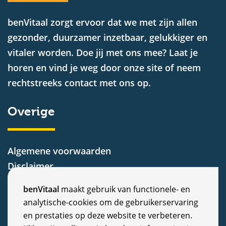
benVitaal zorgt ervoor dat we met zijn allen
gezonder, duurzamer inzetbaar, gelukkiger en
vitaler worden. Doe jij met ons mee? Laat je
horen en vind je weg door onze site of neem
rechtstreeks contact met ons op.
Overige
Algemene voorwaarden
Disclaimer
Privacy Statement
C
benVitaal
maakt gebruik van functionele- en
Cookiebeleid
analytische-cookies om de gebruikerservaring
o
Nieuws
en prestaties op deze website te verbeteren.