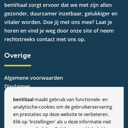
benVitaal zorgt ervoor dat we met zijn allen
gezonder, duurzamer inzetbaar, gelukkiger en
vitaler worden. Doe jij met ons mee? Laat je
horen en vind je weg door onze site of neem
rechtstreeks contact met ons op.
Overige
Algemene voorwaarden
Disclaimer
Privacy Statement
C
benVitaal
maakt gebruik van functionele- en
Cookiebeleid
analytische-cookies om de gebruikerservaring
o
Nieuws
en prestaties op deze website te verbeteren.
Vacatures
o
Klik op 'Instellingen' als u deze informatie niet