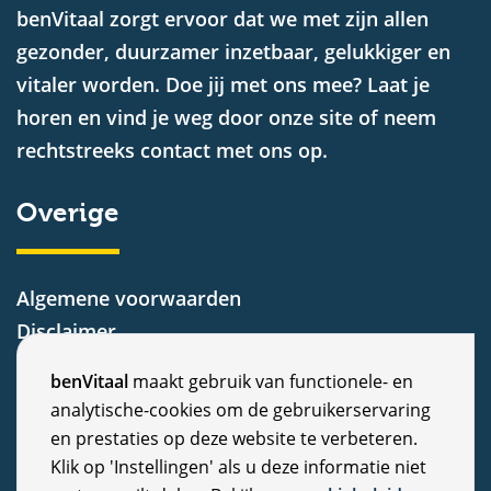
benVitaal zorgt ervoor dat we met zijn allen
gezonder, duurzamer inzetbaar, gelukkiger en
vitaler worden. Doe jij met ons mee? Laat je
horen en vind je weg door onze site of neem
rechtstreeks contact met ons op.
Overige
Algemene voorwaarden
Disclaimer
Privacy Statement
C
benVitaal
maakt gebruik van functionele- en
Cookiebeleid
analytische-cookies om de gebruikerservaring
o
Nieuws
en prestaties op deze website te verbeteren.
Vacatures
o
Klik op 'Instellingen' als u deze informatie niet