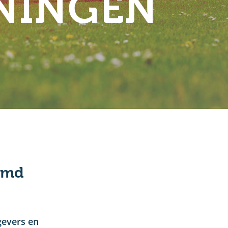
NINGEN
amd
gevers en