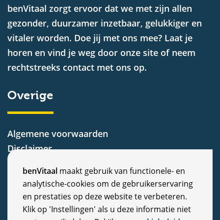
benVitaal zorgt ervoor dat we met zijn allen
gezonder, duurzamer inzetbaar, gelukkiger en
vitaler worden. Doe jij met ons mee? Laat je
horen en vind je weg door onze site of neem
rechtstreeks contact met ons op.
Overige
Algemene voorwaarden
Disclaimer
Privacy Statement
C
benVitaal
maakt gebruik van functionele- en
Cookiebeleid
analytische-cookies om de gebruikerservaring
o
Nieuws
en prestaties op deze website te verbeteren.
Vacatures
o
Klik op 'Instellingen' als u deze informatie niet