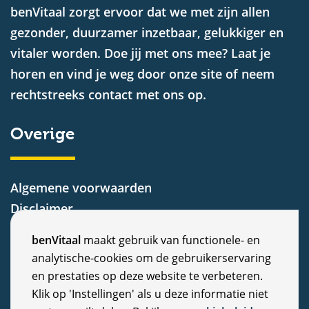
benVitaal zorgt ervoor dat we met zijn allen
gezonder, duurzamer inzetbaar, gelukkiger en
vitaler worden. Doe jij met ons mee? Laat je
horen en vind je weg door onze site of neem
rechtstreeks contact met ons op.
Overige
Algemene voorwaarden
Disclaimer
Privacy Statement
C
benVitaal
maakt gebruik van functionele- en
Cookiebeleid
analytische-cookies om de gebruikerservaring
o
Nieuws
en prestaties op deze website te verbeteren.
Vacatures
o
Klik op 'Instellingen' als u deze informatie niet