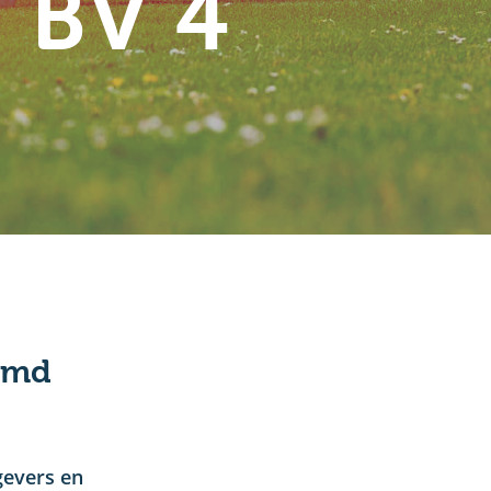
 BV 4
amd
gevers en