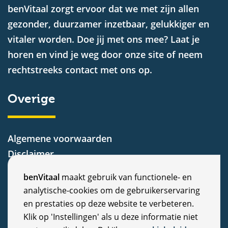
benVitaal zorgt ervoor dat we met zijn allen
gezonder, duurzamer inzetbaar, gelukkiger en
vitaler worden. Doe jij met ons mee? Laat je
horen en vind je weg door onze site of neem
rechtstreeks contact met ons op.
Overige
Algemene voorwaarden
Disclaimer
Privacy Statement
C
benVitaal
maakt gebruik van functionele- en
Cookiebeleid
analytische-cookies om de gebruikerservaring
o
Nieuws
en prestaties op deze website te verbeteren.
Vacatures
o
Klik op 'Instellingen' als u deze informatie niet