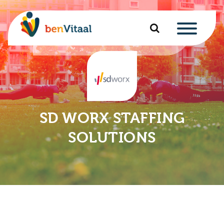
u
nu
nu
SD WORX STAFFING
u
nu
SOLUTIONS
u
u
nu