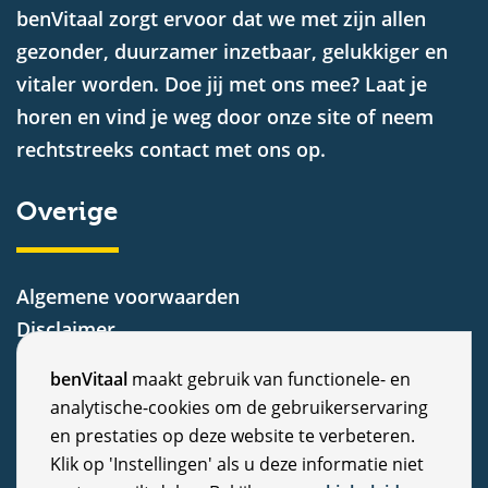
benVitaal zorgt ervoor dat we met zijn allen
gezonder, duurzamer inzetbaar, gelukkiger en
vitaler worden. Doe jij met ons mee? Laat je
horen en vind je weg door onze site of neem
rechtstreeks contact met ons op.
Overige
Algemene voorwaarden
Disclaimer
Privacy Statement
C
benVitaal
maakt gebruik van functionele- en
Cookiebeleid
analytische-cookies om de gebruikerservaring
o
Nieuws
en prestaties op deze website te verbeteren.
Vacatures
o
Klik op 'Instellingen' als u deze informatie niet