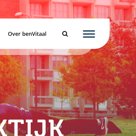
Over benVitaal
KTIJK