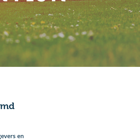
amd
gevers en