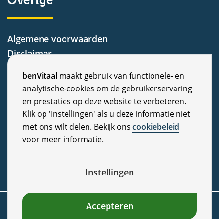
Overige
Algemene voorwaarden
Disclaimer
Privacy Statement
C
benVitaal
maakt gebruik van functionele- en
Cookiebeleid
analytische-cookies om de gebruikerservaring
o
Nieuws
en prestaties op deze website te verbeteren.
Vacatures
o
Klik op 'Instellingen' als u deze informatie niet
Veelgestelde vragen
met ons wilt delen. Bekijk ons
cookiebeleid
k
voor meer informatie.
Klachten
i
e
Instellingen
c
Accepteren
© 2026 benVitaal
o