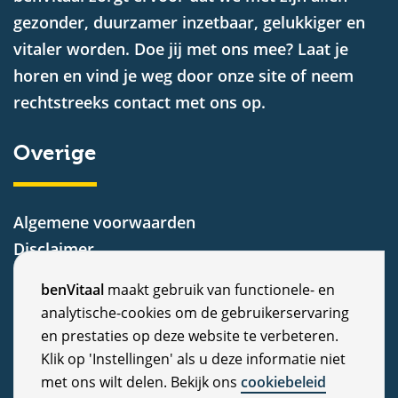
gezonder, duurzamer inzetbaar, gelukkiger en
vitaler worden. Doe jij met ons mee? Laat je
horen en vind je weg door onze site of neem
rechtstreeks contact met ons op.
Overige
Algemene voorwaarden
Disclaimer
Privacy Statement
C
benVitaal
maakt gebruik van functionele- en
Cookiebeleid
analytische-cookies om de gebruikerservaring
o
Nieuws
en prestaties op deze website te verbeteren.
Vacatures
o
Klik op 'Instellingen' als u deze informatie niet
Veelgestelde vragen
met ons wilt delen. Bekijk ons
cookiebeleid